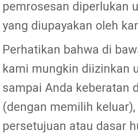
pemrosesan diperlukan u
yang diupayakan oleh kam
Perhatikan bahwa di ba
kami mungkin diizinkan 
sampai Anda keberatan 
(dengan memilih keluar)
persetujuan atau dasar h