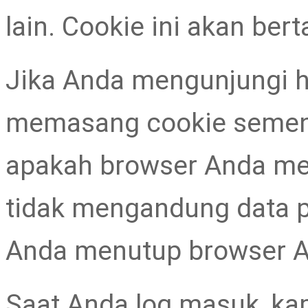
lain. Cookie ini akan ber
Jika Anda mengunjungi h
memasang cookie semen
apakah browser Anda men
tidak mengandung data p
Anda menutup browser A
Saat Anda log masuk, k