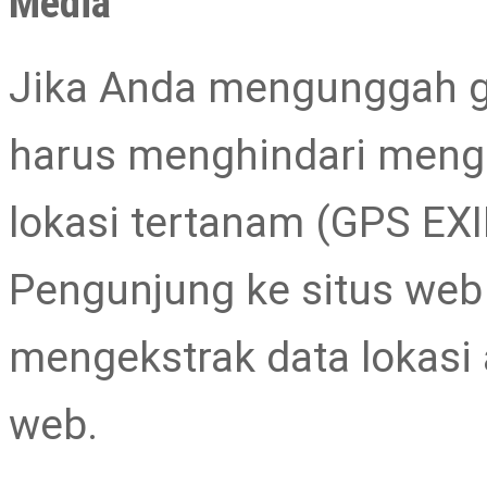
Media
Jika Anda mengunggah g
harus menghindari meng
lokasi tertanam (GPS EXI
Pengunjung ke situs we
mengekstrak data lokasi 
web.