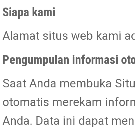
Siapa kami
Alamat situs web kami a
Pengumpulan informasi ot
Saat Anda membuka Situs
otomatis merekam inform
Anda. Data ini dapat men