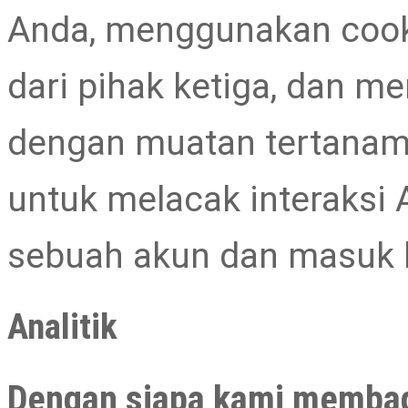
Anda, menggunakan coo
dari pihak ketiga, dan m
dengan muatan tertana
untuk melacak interaksi 
sebuah akun dan masuk k
Analitik
Dengan siapa kami membag