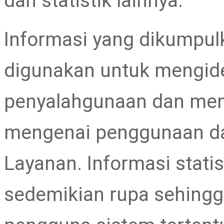
dan statistik lainnya.
Informasi yang dikumpul
digunakan untuk mengide
penyalahgunaan dan mene
mengenai penggunaan dan
Layanan. Informasi statis
sedemikian rupa sehingg