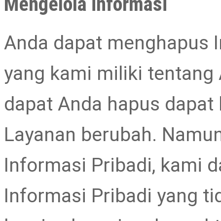
Mengelola informasi
Anda dapat menghapus In
yang kami miliki tentang
dapat Anda hapus dapat 
Layanan berubah. Namun
Informasi Pribadi, kami 
Informasi Pribadi yang ti