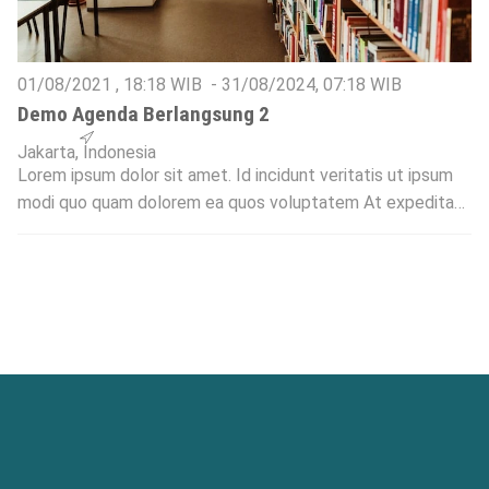
01/08/2021
,
18:18
WIB -
31/08/2024
,
07:18
WIB
Demo Agenda Berlangsung 2
Jakarta, Indonesia
Lorem ipsum dolor sit amet. Id incidunt veritatis ut ipsum
modi quo quam dolorem ea quos voluptatem At expedita
velit et mollitia laborum. In voluptate quibusdam et fugit
veritatis quo nostrum inventore sed deserunt quidem et
veritatis quae non dolores officia aut magni beatae. Qui
dignissimos optio qui tempora nesciunt aut voluptas minus
et animi […]