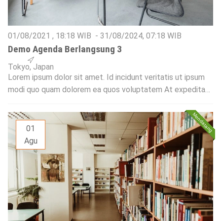
01/08/2021
,
18:18
WIB -
31/08/2024
,
07:18
WIB
Demo Agenda Berlangsung 3
Tokyo, Japan
Lorem ipsum dolor sit amet. Id incidunt veritatis ut ipsum
modi quo quam dolorem ea quos voluptatem At expedita
velit et mollitia laborum. In voluptate quibusdam et fugit
veritatis quo nostrum inventore sed deserunt quidem et
veritatis quae non dolores officia aut magni beatae. Qui
01
dignissimos optio qui tempora nesciunt aut voluptas minus
Agu
et animi […]