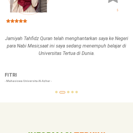
5
5
Jamiyah Tahfidz Quran telah menghantarkan saya ke Negeri
t
para Nabi Mesir,saat ini saya sedang menempuh belajar di
Universitas Tertua di Dunia.
FITRI
-
Mahasiswa Universita Al-Azhar
-
R
-
Ma