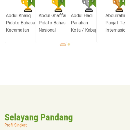
1
1
1
2
3
Abdul Khaliq
Abdul Ghaffar
Abdul Hadi
Abdurrahim
Cermat
Pidato Bahasa Inggris
Pidato Bahasa Arab
Panahan
Panjat Tebi
ional
Kecamatan
Nasional
Kota / Kabupaten
Internasiona
Selayang Pandang
Profil Singkat