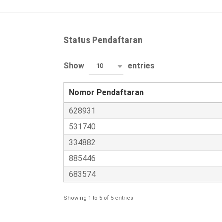
Status Pendaftaran
Show
entries
10
Nomor Pendaftaran
628931
531740
334882
885446
683574
Showing 1 to 5 of 5 entries