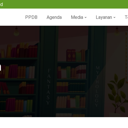
id
PPDB
Agenda
Media
Layanan
T
n