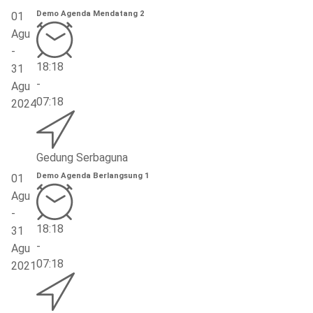
Demo Agenda Mendatang 2
01
Agu
-
18:18
31
-
Agu
07:18
2024
Gedung Serbaguna
Demo Agenda Berlangsung 1
01
Agu
-
18:18
31
-
Agu
07:18
2021