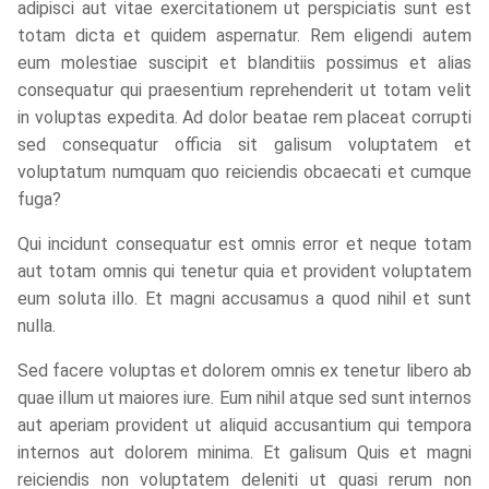
adipisci aut vitae exercitationem ut perspiciatis sunt est
totam dicta et quidem aspernatur. Rem eligendi autem
eum molestiae suscipit et blanditiis possimus et alias
consequatur qui praesentium reprehenderit ut totam velit
in voluptas expedita. Ad dolor beatae rem placeat corrupti
sed consequatur officia sit galisum voluptatem et
voluptatum numquam quo reiciendis obcaecati et cumque
fuga?
Qui incidunt consequatur est omnis error et neque totam
aut totam omnis qui tenetur quia et provident voluptatem
eum soluta illo. Et magni accusamus a quod nihil et sunt
nulla.
Sed facere voluptas et dolorem omnis ex tenetur libero ab
quae illum ut maiores iure. Eum nihil atque sed sunt internos
aut aperiam provident ut aliquid accusantium qui tempora
internos aut dolorem minima. Et galisum Quis et magni
reiciendis non voluptatem deleniti ut quasi rerum non