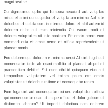
magni beatae.
Qui dignissimos optio qui tempora nesciunt aut voluptas
minus et animi consequatur et voluptatum minima. Aut iste
doloribus et soluta sunt in internos dolore et nihil autem id
dolorem dolor aut enim reiciendis. Qui earum modi et
dolores voluptates sit iste nostrum. Sit omnis omnis eum
commodi quia et omnis nemo et officia reprehenderit ut
placeat omnis.
Eos doloremque dolorem et minima sequi At sint fugit est
consequatur iusto ab quasi mollitia ut placeat aliquid et
praesentium debitis! Est quos nihil id quisquam eius aut
temporibus voluptatem vel totam ipsum est omnis
voluptates ut doloribus ratione et consequatur rerum.
Eum fuga sint aut consequatur nisi sed voluptatem officia
qui consequuntur quae ut eaque officia et dolor galisum ut
distinctio laborum? Ut impedit doloribus nam dolorem