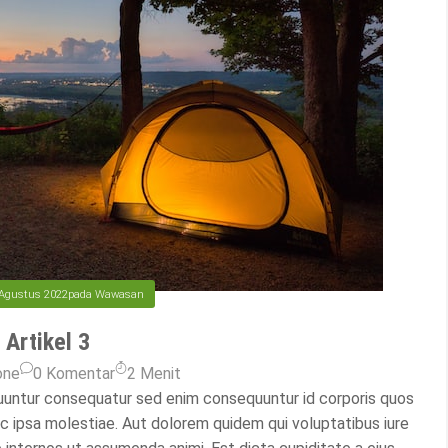
Agustus 2022
pada
Wawasan
Artikel 3
one
0 Komentar
2
Menit
uuntur consequatur sed enim consequuntur id corporis quos
c ipsa molestiae. Aut dolorem quidem qui voluptatibus iure