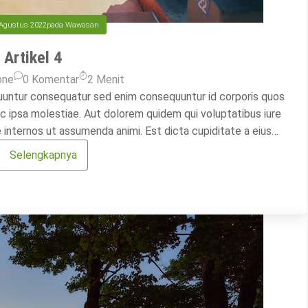
Agustus 2022
pada
Wawasan
Artikel 4
one
0 Komentar
2
Menit
uuntur consequatur sed enim consequuntur id corporis quos
c ipsa molestiae. Aut dolorem quidem qui voluptatibus iure
internos ut assumenda animi. Est dicta cupiditate a eius
e dicta sed aperiam. Sed eligendi doloremque quo […]
Selengkapnya