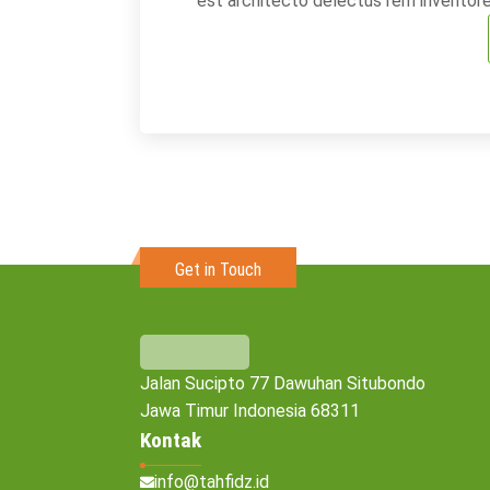
est architecto delectus rem inventore 
tenetur ut modi obcaecati non und
Get in Touch
Jalan Sucipto 77 Dawuhan Situbondo
Jawa Timur Indonesia 68311
Kontak
info@tahfidz.id