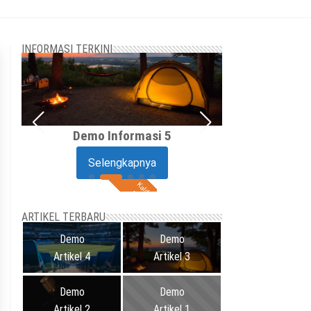
INFORMASI TERKINI
Demo Informasi 5
Demo I
Selengkapnya
Sel
ARTIKEL TERBARU
Demo
Demo
Artikel 4
Artikel 3
Demo
Demo
Artikel 2
Artikel 1