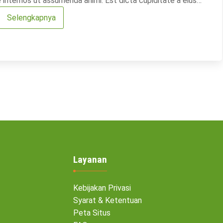
internos ut assumenda animi. Est dicta cupiditate a eius
e dicta sed aperiam. Sed eligendi doloremque quo […]
Selengkapnya
Layanan
Kebijakan Privasi
Syarat & Ketentuan
Peta Situs