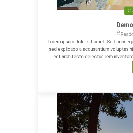
29 
Demo 
Read
Lorem ipsum dolor sit amet. Sed conseq
sed explicabo a accusantium voluptas hi
est architecto delectus rem inventore 
tenetur ut modi obcaecati non und