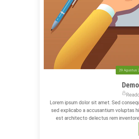
29 Agustus 
Demo 
Read
Lorem ipsum dolor sit amet. Sed conseq
sed explicabo a accusantium voluptas hi
est architecto delectus rem inventore 
tenetur ut modi obcaecati non und