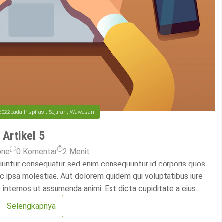
2022
pada
Inspirasi
,
Sejarah
,
Wawasan
Artikel 5
one
0 Komentar
2
Menit
uuntur consequatur sed enim consequuntur id corporis quos
c ipsa molestiae. Aut dolorem quidem qui voluptatibus iure
internos ut assumenda animi. Est dicta cupiditate a eius
e dicta sed aperiam. Sed eligendi doloremque quo […]
Selengkapnya