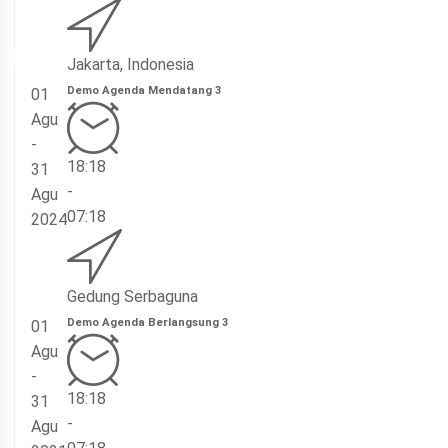
Jakarta, Indonesia
Demo Agenda Mendatang 3
01
Agu
-
18:18
31
-
Agu
07:18
2024
Gedung Serbaguna
Demo Agenda Berlangsung 3
01
Agu
-
18:18
31
-
Agu