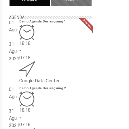
AGENDA
Demo Agenda Berlangsung 1
01
Agu
-
18:18
31
-
Agu
07:18
2021
Google Data Center
Demo Agenda Berlangsung 2
01
Agu
-
18:18
31
-
Agu
07:18
2021